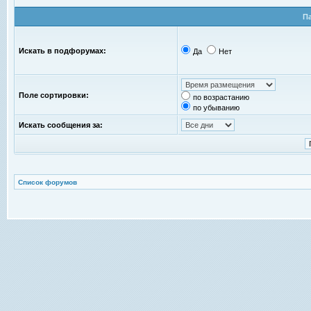
П
Искать в подфорумах:
Да
Нет
Поле сортировки:
по возрастанию
по убыванию
Искать сообщения за:
Список форумов