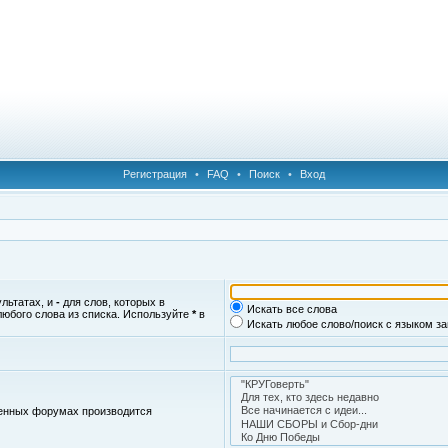
Регистрация
•
FAQ
•
Поиск
•
Вход
ультатах, и
-
для слов, которых в
Искать все слова
любого слова из списка. Используйте
*
в
Искать любое слово/поиск с языком з
женных форумах производится