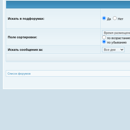
Искать в подфорумах:
Да
Нет
Поле сортировки:
по возрастани
по убыванию
Искать сообщения за:
Список форумов