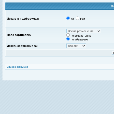
П
Искать в подфорумах:
Да
Нет
Поле сортировки:
по возрастанию
по убыванию
Искать сообщения за:
Список форумов