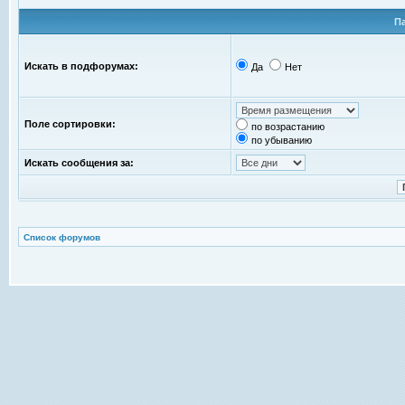
П
Искать в подфорумах:
Да
Нет
Поле сортировки:
по возрастанию
по убыванию
Искать сообщения за:
Список форумов