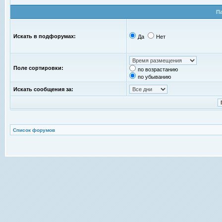
П
Искать в подфорумах:
Да
Нет
Поле сортировки:
по возрастанию
по убыванию
Искать сообщения за:
Список форумов