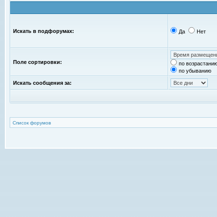
Искать в подфорумах:
Да
Нет
Поле сортировки:
по возрастани
по убыванию
Искать сообщения за:
Список форумов