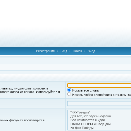
Регистрация
•
FAQ
•
Поиск
•
Вход
ультатах, и
-
для слов, которых в
Искать все слова
любого слова из списка. Используйте
*
в
Искать любое слово/поиск с языком з
женных форумах производится