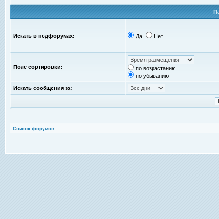
П
Искать в подфорумах:
Да
Нет
Поле сортировки:
по возрастанию
по убыванию
Искать сообщения за:
Список форумов