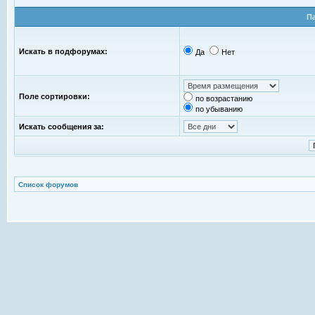
П
Искать в подфорумах:
Да
Нет
Поле сортировки:
по возрастанию
по убыванию
Искать сообщения за:
Список форумов