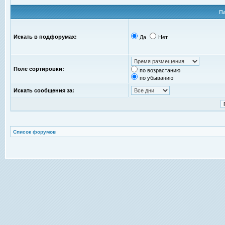
П
Искать в подфорумах:
Да
Нет
Поле сортировки:
по возрастанию
по убыванию
Искать сообщения за:
Список форумов