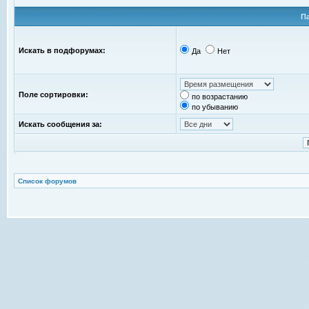
П
Искать в подфорумах:
Да
Нет
Поле сортировки:
по возрастанию
по убыванию
Искать сообщения за:
Список форумов