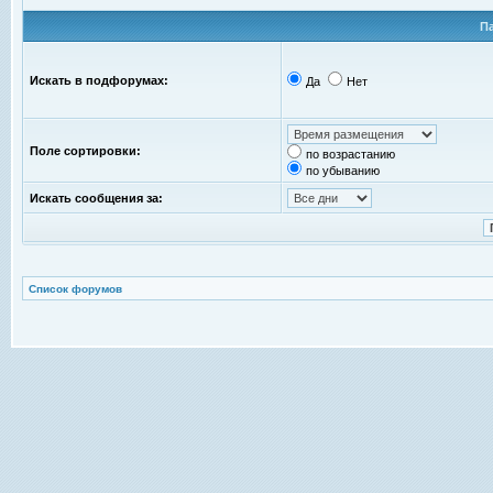
П
Искать в подфорумах:
Да
Нет
Поле сортировки:
по возрастанию
по убыванию
Искать сообщения за:
Список форумов