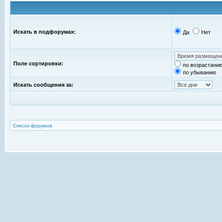
Искать в подфорумах:
Да
Нет
Поле сортировки:
по возрастани
по убыванию
Искать сообщения за:
Список форумов