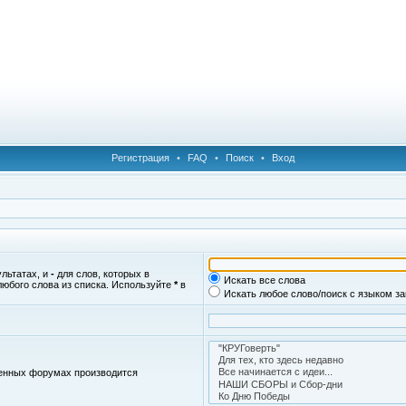
Регистрация
•
FAQ
•
Поиск
•
Вход
ультатах, и
-
для слов, которых в
Искать все слова
любого слова из списка. Используйте
*
в
Искать любое слово/поиск с языком з
женных форумах производится