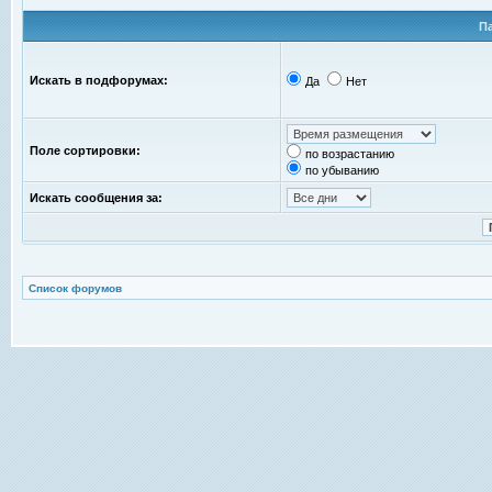
П
Искать в подфорумах:
Да
Нет
Поле сортировки:
по возрастанию
по убыванию
Искать сообщения за:
Список форумов