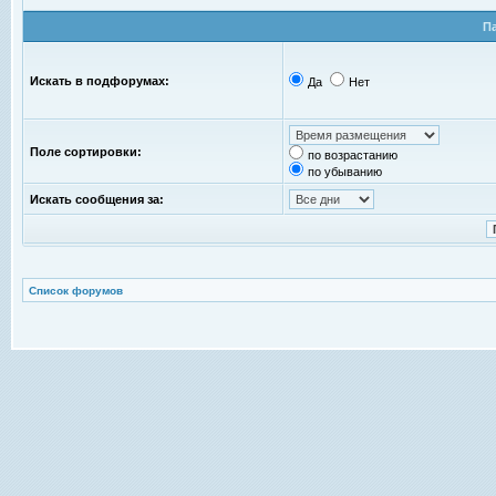
П
Искать в подфорумах:
Да
Нет
Поле сортировки:
по возрастанию
по убыванию
Искать сообщения за:
Список форумов