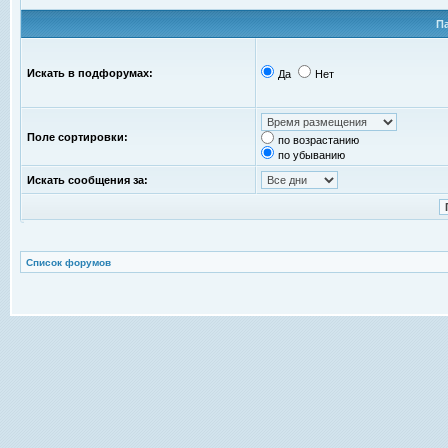
П
Искать в подфорумах:
Да
Нет
Поле сортировки:
по возрастанию
по убыванию
Искать сообщения за:
Список форумов