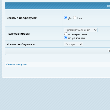
П
Искать в подфорумах:
Да
Нет
Поле сортировки:
по возрастанию
по убыванию
Искать сообщения за:
Список форумов