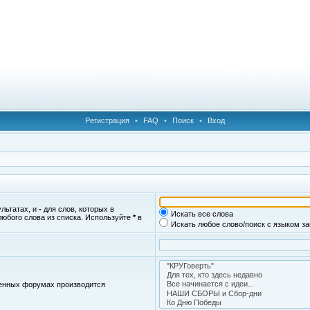
Регистрация
•
FAQ
•
Поиск
•
Вход
ультатах, и
-
для слов, которых в
Искать все слова
любого слова из списка. Используйте
*
в
Искать любое слово/поиск с языком з
женных форумах производится