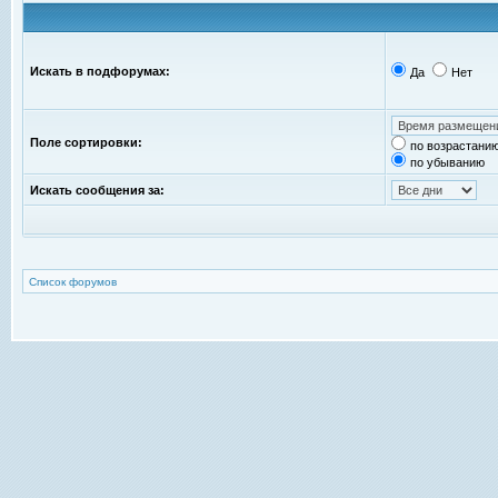
Искать в подфорумах:
Да
Нет
Поле сортировки:
по возрастани
по убыванию
Искать сообщения за:
Список форумов