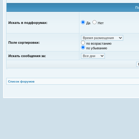
П
Искать в подфорумах:
Да
Нет
Поле сортировки:
по возрастанию
по убыванию
Искать сообщения за:
Список форумов