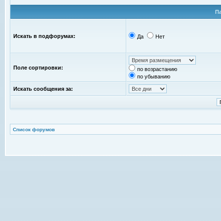
П
Искать в подфорумах:
Да
Нет
Поле сортировки:
по возрастанию
по убыванию
Искать сообщения за:
Список форумов