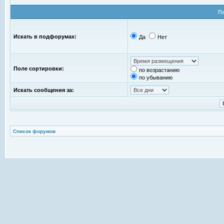
П
Искать в подфорумах:
Да
Нет
Поле сортировки:
по возрастанию
по убыванию
Искать сообщения за:
Список форумов