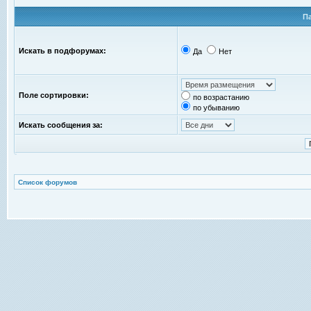
П
Искать в подфорумах:
Да
Нет
Поле сортировки:
по возрастанию
по убыванию
Искать сообщения за:
Список форумов