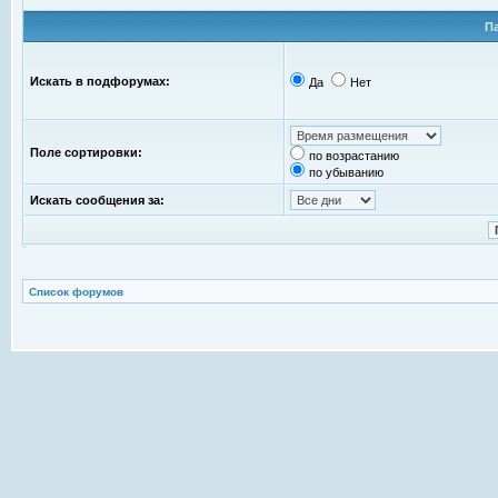
П
Искать в подфорумах:
Да
Нет
Поле сортировки:
по возрастанию
по убыванию
Искать сообщения за:
Список форумов