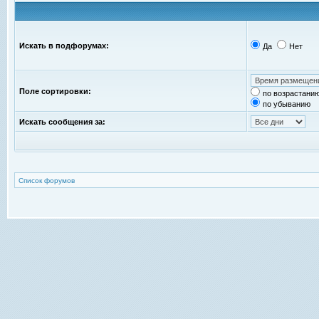
Искать в подфорумах:
Да
Нет
Поле сортировки:
по возрастани
по убыванию
Искать сообщения за:
Список форумов