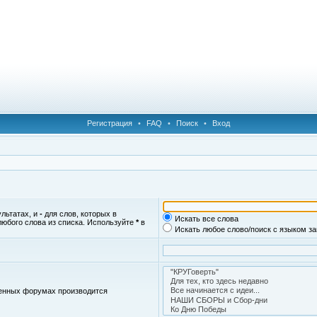
Регистрация
•
FAQ
•
Поиск
•
Вход
ультатах, и
-
для слов, которых в
Искать все слова
любого слова из списка. Используйте
*
в
Искать любое слово/поиск с языком з
женных форумах производится