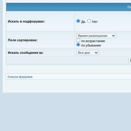
П
Искать в подфорумах:
Да
Нет
Поле сортировки:
по возрастанию
по убыванию
Искать сообщения за:
Список форумов