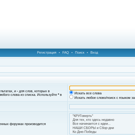
Регистрация
•
FAQ
•
Поиск
•
Вход
ультатах, и
-
для слов, которых в
Искать все слова
любого слова из списка. Используйте
*
в
Искать любое слово/поиск с языком з
женных форумах производится