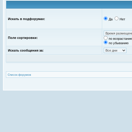
Искать в подфорумах:
Да
Нет
Поле сортировки:
по возрастани
по убыванию
Искать сообщения за:
Список форумов