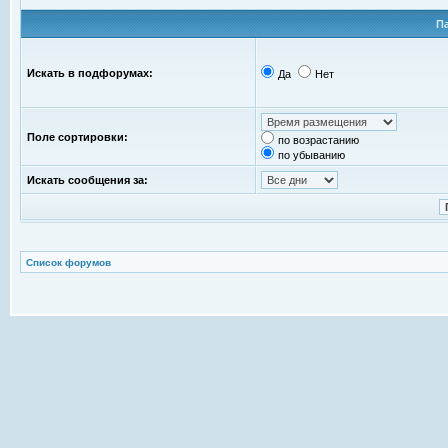
П
Искать в подфорумах:
Да
Нет
Поле сортировки:
по возрастанию
по убыванию
Искать сообщения за:
Список форумов