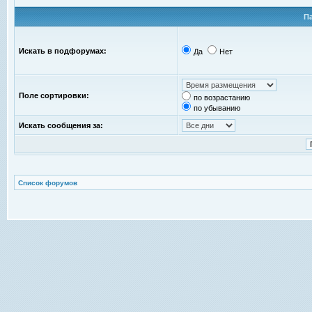
П
Искать в подфорумах:
Да
Нет
Поле сортировки:
по возрастанию
по убыванию
Искать сообщения за:
Список форумов