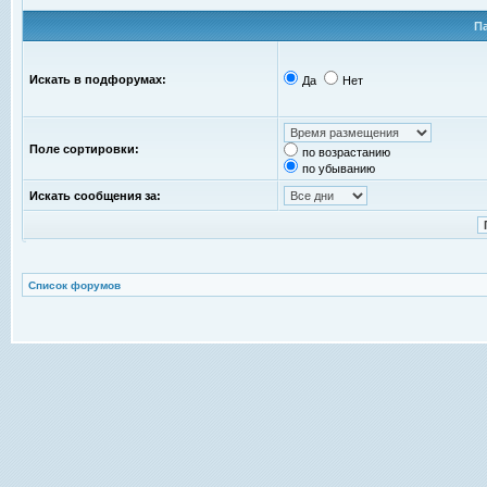
П
Искать в подфорумах:
Да
Нет
Поле сортировки:
по возрастанию
по убыванию
Искать сообщения за:
Список форумов