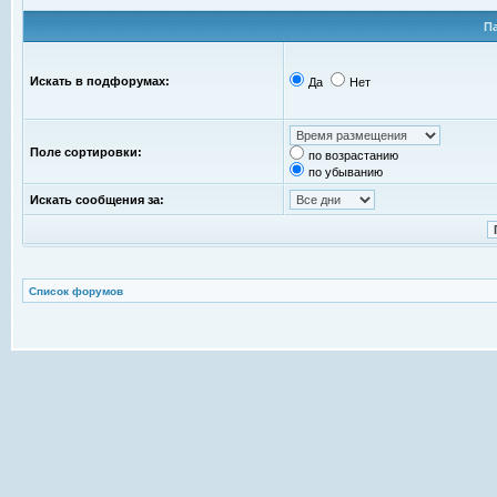
П
Искать в подфорумах:
Да
Нет
Поле сортировки:
по возрастанию
по убыванию
Искать сообщения за:
Список форумов