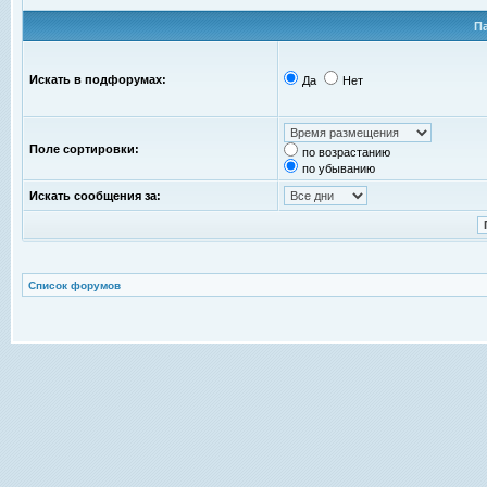
П
Искать в подфорумах:
Да
Нет
Поле сортировки:
по возрастанию
по убыванию
Искать сообщения за:
Список форумов