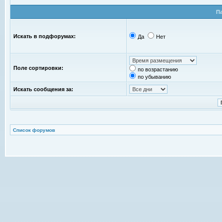
П
Искать в подфорумах:
Да
Нет
Поле сортировки:
по возрастанию
по убыванию
Искать сообщения за:
Список форумов