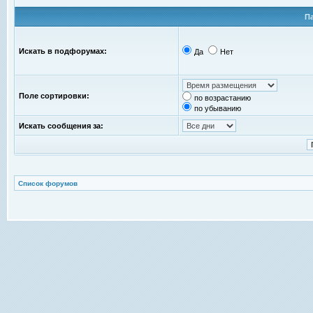
П
Искать в подфорумах:
Да
Нет
Поле сортировки:
по возрастанию
по убыванию
Искать сообщения за:
Список форумов