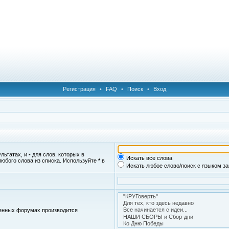
Регистрация
•
FAQ
•
Поиск
•
Вход
ультатах, и
-
для слов, которых в
Искать все слова
любого слова из списка. Используйте
*
в
Искать любое слово/поиск с языком з
женных форумах производится