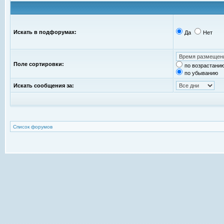
Искать в подфорумах:
Да
Нет
Поле сортировки:
по возрастани
по убыванию
Искать сообщения за:
Список форумов