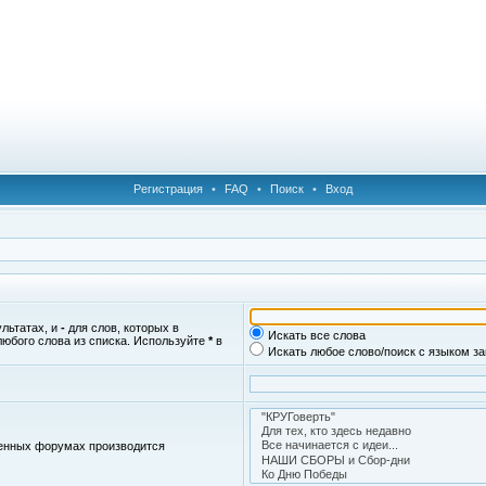
Регистрация
•
FAQ
•
Поиск
•
Вход
ультатах, и
-
для слов, которых в
Искать все слова
любого слова из списка. Используйте
*
в
Искать любое слово/поиск с языком з
женных форумах производится