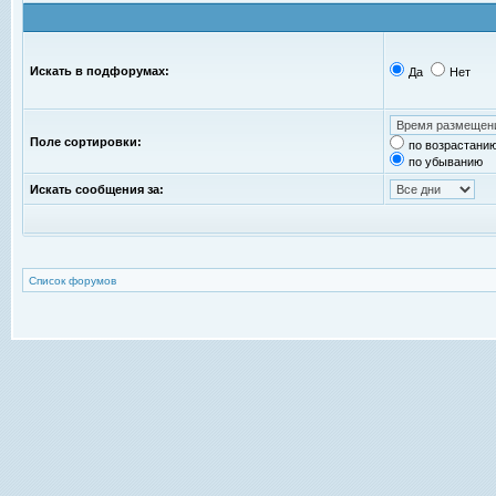
Искать в подфорумах:
Да
Нет
Поле сортировки:
по возрастани
по убыванию
Искать сообщения за:
Список форумов