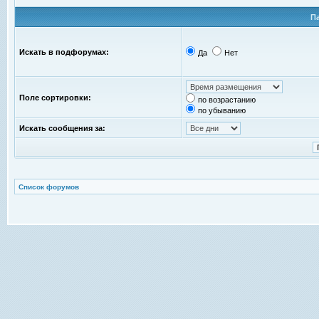
П
Искать в подфорумах:
Да
Нет
Поле сортировки:
по возрастанию
по убыванию
Искать сообщения за:
Список форумов