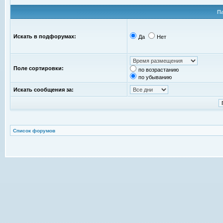
П
Искать в подфорумах:
Да
Нет
Поле сортировки:
по возрастанию
по убыванию
Искать сообщения за:
Список форумов