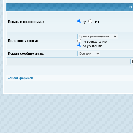
П
Искать в подфорумах:
Да
Нет
Поле сортировки:
по возрастанию
по убыванию
Искать сообщения за:
Список форумов