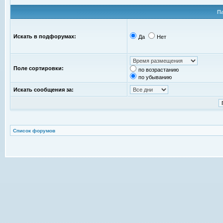
П
Искать в подфорумах:
Да
Нет
Поле сортировки:
по возрастанию
по убыванию
Искать сообщения за:
Список форумов