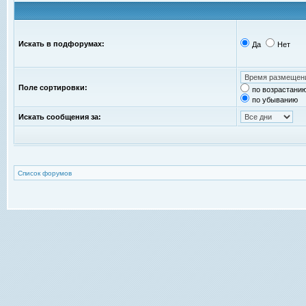
Искать в подфорумах:
Да
Нет
Поле сортировки:
по возрастани
по убыванию
Искать сообщения за:
Список форумов