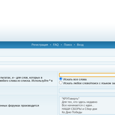
Регистрация
•
FAQ
•
Поиск
•
Вход
ультатах, и
-
для слов, которых в
Искать все слова
любого слова из списка. Используйте
*
в
Искать любое слово/поиск с языком з
женных форумах производится