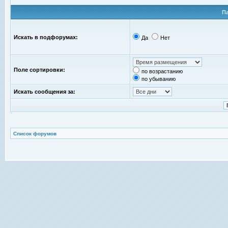
П
Искать в подфорумах:
Да
Нет
Поле сортировки:
по возрастанию
по убыванию
Искать сообщения за:
Список форумов