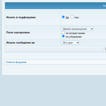
П
Искать в подфорумах:
Да
Нет
Поле сортировки:
по возрастанию
по убыванию
Искать сообщения за:
Список форумов