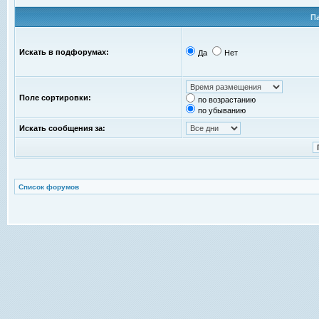
П
Искать в подфорумах:
Да
Нет
Поле сортировки:
по возрастанию
по убыванию
Искать сообщения за:
Список форумов