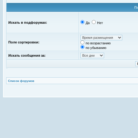
П
Искать в подфорумах:
Да
Нет
Поле сортировки:
по возрастанию
по убыванию
Искать сообщения за:
Список форумов