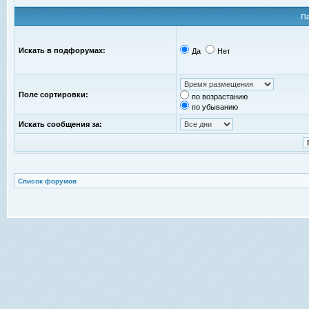
П
Искать в подфорумах:
Да
Нет
Поле сортировки:
по возрастанию
по убыванию
Искать сообщения за:
Список форумов