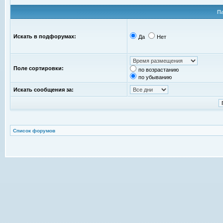
П
Искать в подфорумах:
Да
Нет
Поле сортировки:
по возрастанию
по убыванию
Искать сообщения за:
Список форумов