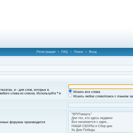
Регистрация
•
FAQ
•
Поиск
•
Вход
ультатах, и
-
для слов, которых в
Искать все слова
любого слова из списка. Используйте
*
в
Искать любое слово/поиск с языком з
женных форумах производится