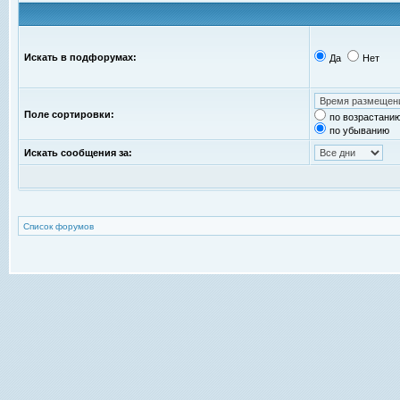
Искать в подфорумах:
Да
Нет
Поле сортировки:
по возрастани
по убыванию
Искать сообщения за:
Список форумов