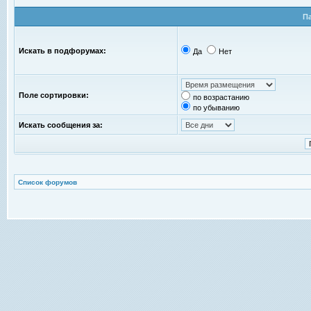
П
Искать в подфорумах:
Да
Нет
Поле сортировки:
по возрастанию
по убыванию
Искать сообщения за:
Список форумов