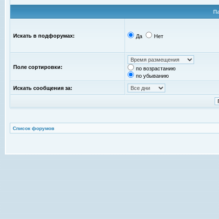
П
Искать в подфорумах:
Да
Нет
Поле сортировки:
по возрастанию
по убыванию
Искать сообщения за:
Список форумов