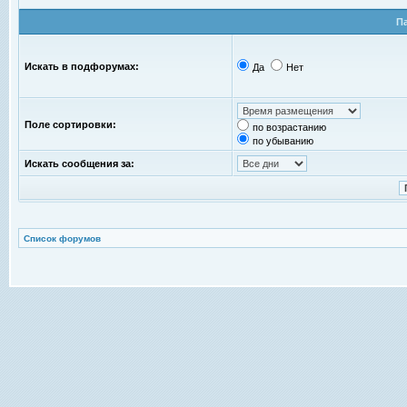
П
Искать в подфорумах:
Да
Нет
Поле сортировки:
по возрастанию
по убыванию
Искать сообщения за:
Список форумов