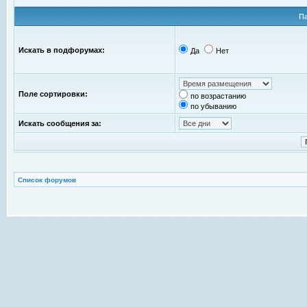
П
Искать в подфорумах:
Да
Нет
Поле сортировки:
по возрастанию
по убыванию
Искать сообщения за:
Список форумов